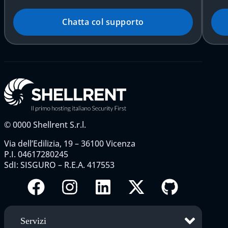
Chatta col supporto
©
0000
Shellrent S.r.l.
Via dell’Edilizia, 19 – 36100 Vicenza
P.I. 04617280245
SdI: SISGURO – R.E.A. 417553
Servizi