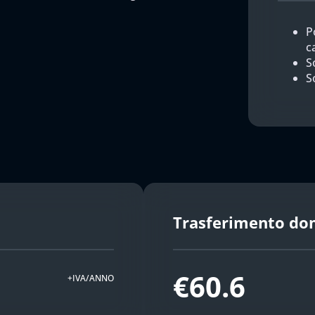
P
c
So
S
Trasferimento do
€60.6
+IVA/ANNO