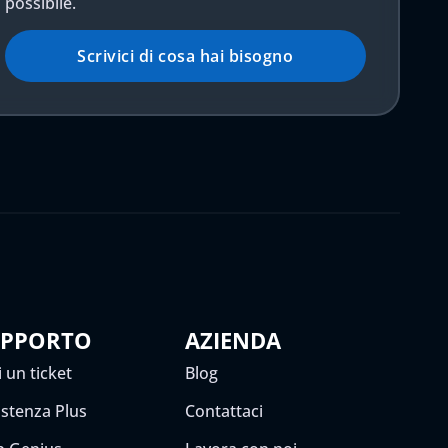
possibile.
Scrivici di cosa hai bisogno
UPPORTO
AZIENDA
 un ticket
Blog
istenza Plus
Contattaci