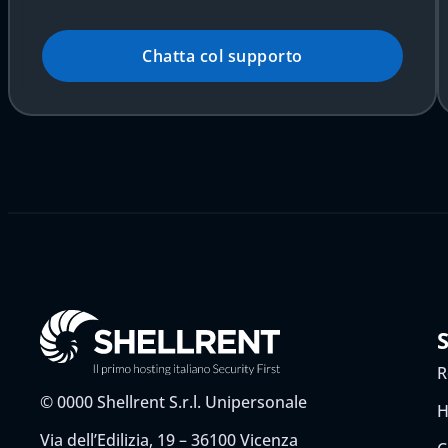
Chatta col supporto
R
©
0000
Shellrent S.r.l. Unipersonale
H
Via dell’Edilizia, 19 – 36100 Vicenza