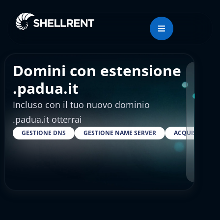
Domini con estensione
Regis
.padua.it
Incluso con il tuo nuovo dominio
€4.
.padua.it otterrai
GESTIONE DNS
GESTIONE NAME SERVER
ACQUISTARE S
RESELLER