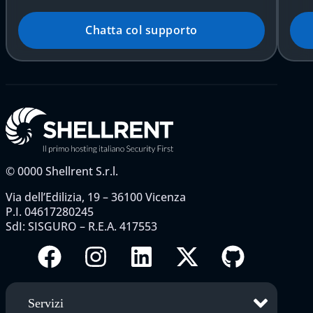
Chatta col supporto
©
0000
Shellrent S.r.l.
Via dell’Edilizia, 19 – 36100 Vicenza
P.I. 04617280245
SdI: SISGURO – R.E.A. 417553
Servizi