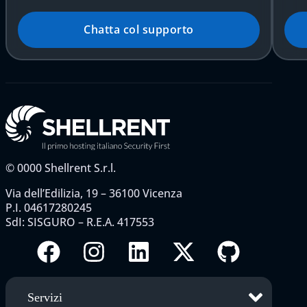
Chatta col supporto
©
0000
Shellrent S.r.l.
Via dell’Edilizia, 19 – 36100 Vicenza
P.I. 04617280245
SdI: SISGURO – R.E.A. 417553
Servizi