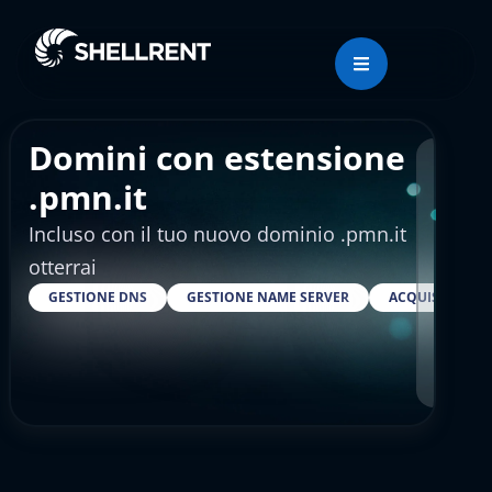
Domini con estensione
Regis
.pmn.it
Incluso con il tuo nuovo dominio .pmn.it
€4.
otterrai
GESTIONE DNS
GESTIONE NAME SERVER
ACQUISTARE S
RESELLER