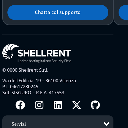
Chatta col supporto
©
0000
Shellrent S.r.l.
Via dell’Edilizia, 19 – 36100 Vicenza
P.I. 04617280245
SdI: SISGURO – R.E.A. 417553
Servizi