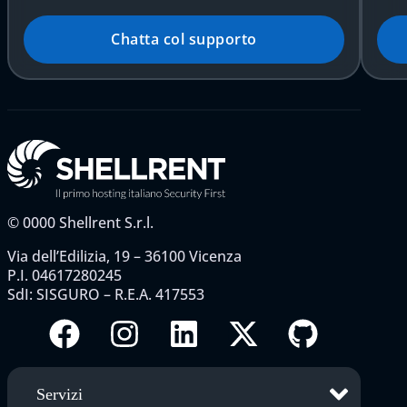
Chatta col supporto
©
0000
Shellrent S.r.l.
Via dell’Edilizia, 19 – 36100 Vicenza
P.I. 04617280245
SdI: SISGURO – R.E.A. 417553
Servizi