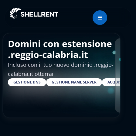
Domini con estensione
Regis
.reggio-calabria.it
Incluso con il tuo nuovo dominio .reggio-
€4.
calabria.it otterrai
GESTIONE DNS
GESTIONE NAME SERVER
ACQUISTARE S
RESELLER