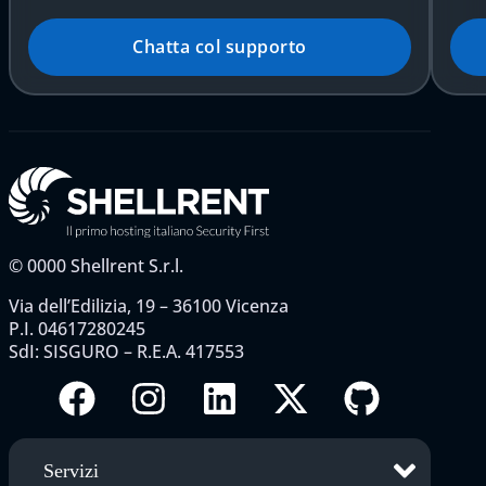
Chatta col supporto
©
0000
Shellrent S.r.l.
Via dell’Edilizia, 19 – 36100 Vicenza
P.I. 04617280245
SdI: SISGURO – R.E.A. 417553
Servizi