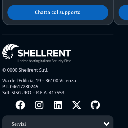
Chatta col supporto
©
0000
Shellrent S.r.l.
Via dell’Edilizia, 19 – 36100 Vicenza
P.I. 04617280245
SdI: SISGURO – R.E.A. 417553
Servizi