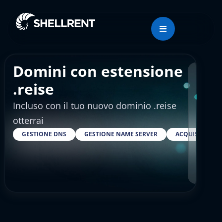
Domini con estensione
Regis
.reise
Incluso con il tuo nuovo dominio .reise
€92
otterrai
GESTIONE DNS
GESTIONE NAME SERVER
ACQUISTARE S
RESELLER