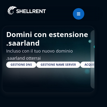
Domini con estensione
Regis
.saarland
Incluso con il tuo nuovo dominio
€25
.saarland otterrai
GESTIONE DNS
GESTIONE NAME SERVER
ACQUISTARE S
RESELLER