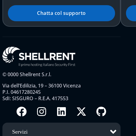
Chatta col supporto
©
0000
Shellrent S.r.l.
Via dell’Edilizia, 19 – 36100 Vicenza
P.I. 04617280245
SdI: SISGURO – R.E.A. 417553
Servizi