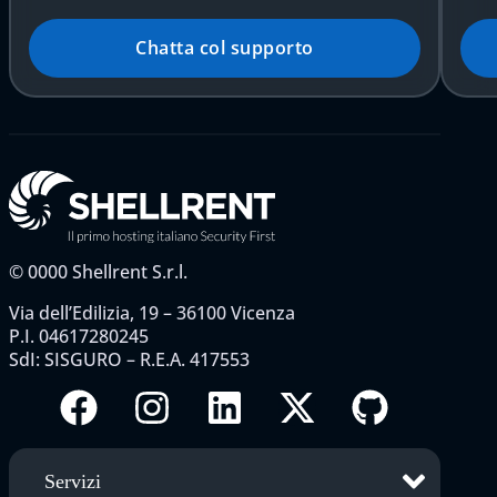
Chatta col supporto
©
0000
Shellrent S.r.l.
Via dell’Edilizia, 19 – 36100 Vicenza
P.I. 04617280245
SdI: SISGURO – R.E.A. 417553
Servizi