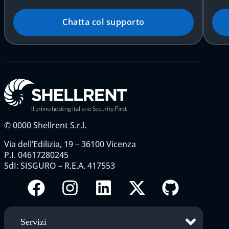
Chatta col supporto
©
0000
Shellrent S.r.l.
Via dell’Edilizia, 19 – 36100 Vicenza
P.I. 04617280245
SdI: SISGURO – R.E.A. 417553
Servizi