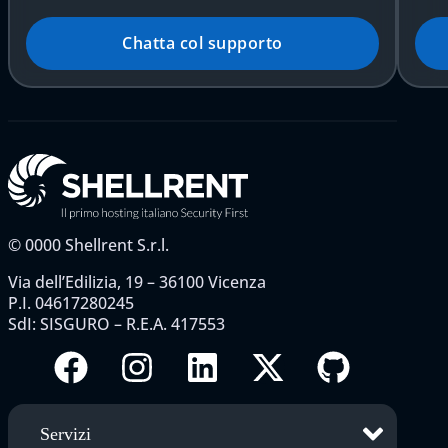
Chatta col supporto
©
0000
Shellrent S.r.l.
Via dell’Edilizia, 19 – 36100 Vicenza
P.I. 04617280245
SdI: SISGURO – R.E.A. 417553
Servizi