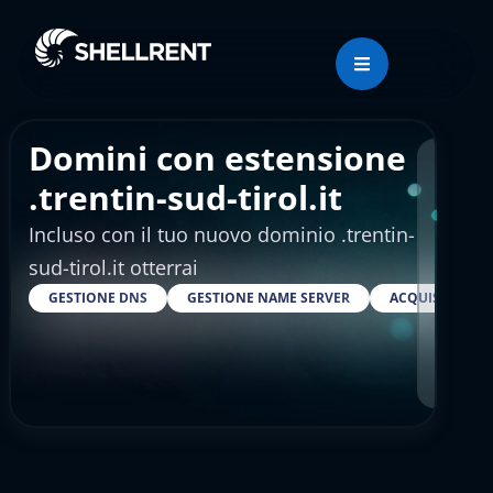
Domini con estensione
Regis
.trentin-sud-tirol.it
Incluso con il tuo nuovo dominio .trentin-
€4.
sud-tirol.it otterrai
GESTIONE DNS
GESTIONE NAME SERVER
ACQUISTARE S
RESELLER