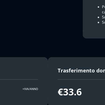
P
c
So
S
Trasferimento do
€33.6
+IVA/ANNO