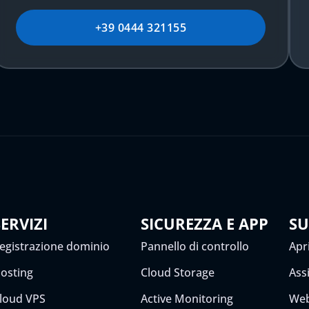
+39 0444 321155
SERVIZI
SICUREZZA E APP
S
egistrazione dominio
Pannello di controllo
Apri
osting
Cloud Storage
Ass
loud VPS
Active Monitoring
Web