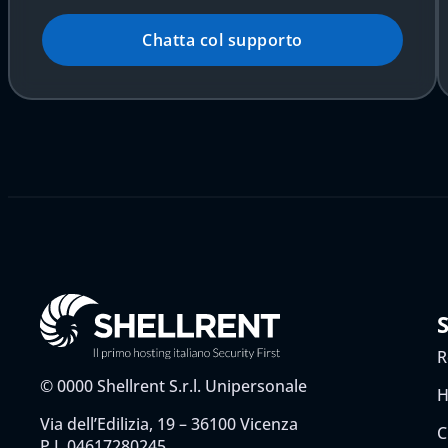
Chatta col supporto
R
©
0000
Shellrent S.r.l. Unipersonale
H
Via dell’Edilizia, 19 – 36100 Vicenza
C
P.I. 04617280245