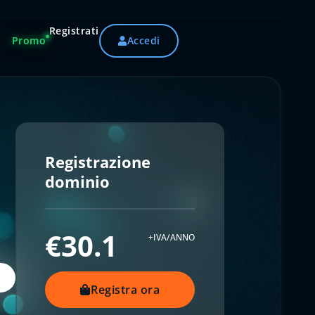
Registrati
Promo
Accedi
Registrazione
dominio
€30.1
+IVA/ANNO
Registra ora