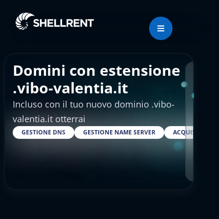
Domini con estensione
Regis
.vibo-valentia.it
Incluso con il tuo nuovo dominio .vibo-
€4.
valentia.it otterrai
GESTIONE DNS
GESTIONE NAME SERVER
ACQUISTARE S
RESELLER