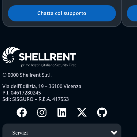
Chatta col supporto
©
0000
Shellrent S.r.l.
Via dell’Edilizia, 19 – 36100 Vicenza
P.I. 04617280245
SdI: SISGURO – R.E.A. 417553
Servizi