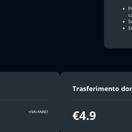
P
c
So
S
Trasferimento do
€4.9
+IVA/ANNO