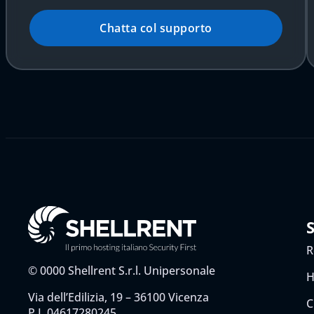
Chatta col supporto
R
©
0000
Shellrent S.r.l. Unipersonale
H
Via dell’Edilizia, 19 – 36100 Vicenza
C
P.I. 04617280245