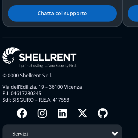
Chatta col supporto
©
0000
Shellrent S.r.l.
Via dell’Edilizia, 19 – 36100 Vicenza
P.I. 04617280245
SdI: SISGURO – R.E.A. 417553
Servizi