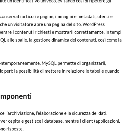
mite un identificativo univoco, evitando così di ripetere gli
onservati articoli e pagine, immagini e metadati, utenti e
ta che un visitatore apre una pagina del sito, WordPress
rare i contenuti richiesti e mostrarli correttamente, in tempi
 alle spalle, la gestione dinamica dei contenuti, così come la
 contemporaneamente, MySQL permette di organizzarli,
o però la possibilità di mettere in relazione le tabelle quando
componenti
e l’archiviazione, l’elaborazione e la sicurezza dei dati.
erver ospita e gestisce i database, mentre i client (applicazioni,
ono risposte.