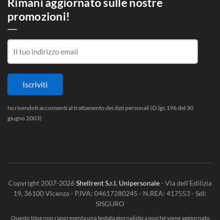
Rimani aggiornato sulle nostre
promozioni!
Iscrivendoti acconsenti al trattamento dei dati personali (D.lgs.196 del 30
giugno 2003)
Copyright 2007-2026
Shellrent S.r.l. Unipersonale
- Via dell'Edilizia
19, 36100 Vicenza - P.IVA: 04617280245 - N.REA: 417553 - SdI:
SISGURO
Questo blog non rappresenta una testata giornalistica poiché viene aggiornato