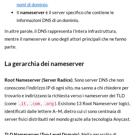
nomi di dominio
.
Il
nameserver
è il server specifico che contiene le
informazioni DNS di un dominio.
In altre parole, il DNS rappresenta l’intera infrastruttura,
mentre il nameserver è uno degli attori principali che ne fanno
parte.
La gerarchia dei nameserver
Root Nameserver (Server Radice)
. Sono server DNS che non
conoscono l’indirizzo IP di ogni sito, ma sanno a chi chiedere per
trovarlo e indirizzano la richiesta verso i nameserver dei TLD
(come
,
,
). Esistono 13 Root Nameserver logici,
.it
.com
.org
identificati dalle lettere A–M, dietro cui ci sono centinaia di
server fisici distribuiti nel mondo grazie alla tecnologia Anycast.
TLD Nameserver (Top-Level Domain)
. Nella gerarchia di