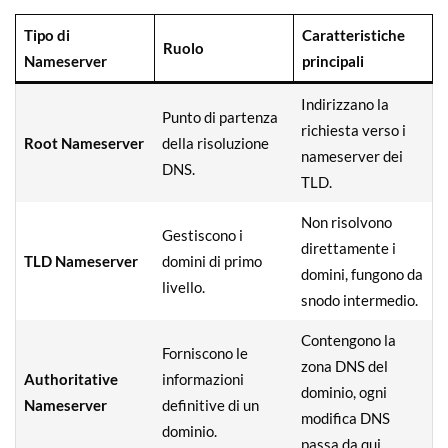
Tipo di
Caratteristiche
Ruolo
Nameserver
principali
Indirizzano la
Punto di partenza
richiesta verso i
Root Nameserver
della risoluzione
nameserver dei
DNS.
TLD.
Non risolvono
Gestiscono i
direttamente i
TLD Nameserver
domini di primo
domini, fungono da
livello.
snodo intermedio.
Contengono la
Forniscono le
zona DNS del
Authoritative
informazioni
dominio, ogni
Nameserver
definitive di un
modifica DNS
dominio.
passa da qui.