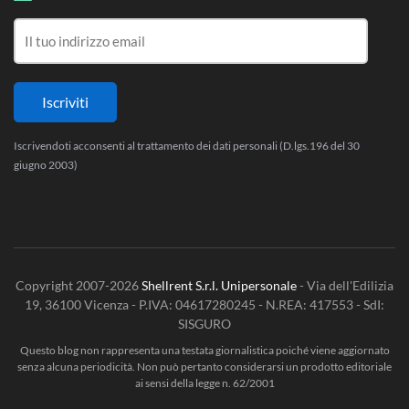
Iscrivendoti acconsenti al trattamento dei dati personali (D.lgs.196 del 30
giugno 2003)
Copyright 2007-2026
Shellrent S.r.l. Unipersonale
- Via dell'Edilizia
19, 36100 Vicenza - P.IVA: 04617280245 - N.REA: 417553 - SdI:
SISGURO
Questo blog non rappresenta una testata giornalistica poiché viene aggiornato
senza alcuna periodicità. Non può pertanto considerarsi un prodotto editoriale
ai sensi della legge n. 62/2001